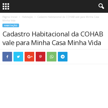
Página Inicial
Habitação
Cadastro Habitacional da COHAB vale para Minha Casa
S
Minha Vida
HABITAÇÃO
ã
Cadastro Habitacional da COHAB
o
vale para Minha Casa Minha Vida
P
a
u
l
o
S