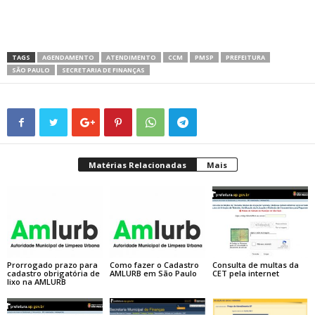
TAGS
AGENDAMENTO
ATENDIMENTO
CCM
PMSP
PREFEITURA
SÃO PAULO
SECRETARIA DE FINANÇAS
Matérias Relacionadas
Mais
Prorrogado prazo para
Como fazer o Cadastro
Consulta de multas da
cadastro obrigatória de
AMLURB em São Paulo
CET pela internet
lixo na AMLURB