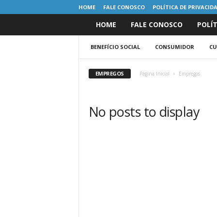
HOME
FALE CONOSCO
POLÍTICA DE PRIVACID
HOME
FALE CONOSCO
POLÍT
S
ã
BENEFÍCIO SOCIAL
CONSUMIDOR
CU
o
EMPREGOS
Página Inicial
Empregos
P
No posts to display
a
u
l
o
S
P