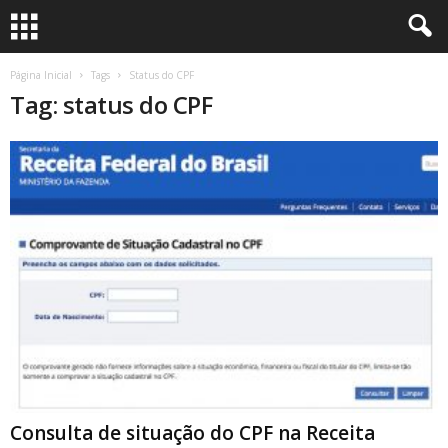
S
Página Inicial
Tags
Status do CPF
Tag: status do CPF
ã
o
P
a
u
l
o
S
Consulta de situação do CPF na Receita